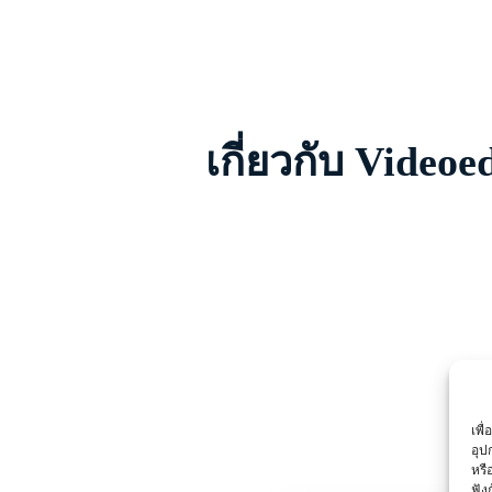
เกี่ยวกับ Vide
เพื
อุป
หรื
ฟัง