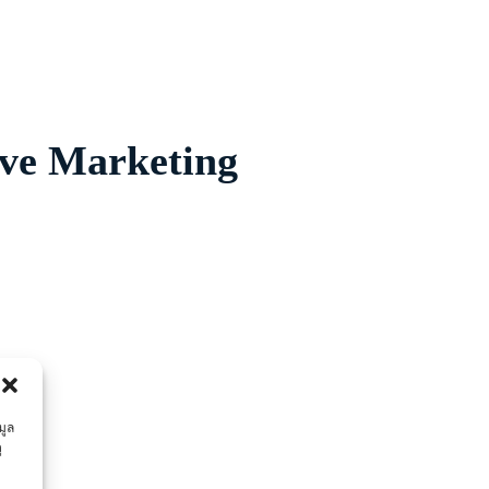
ove Marketing
มูล
ู