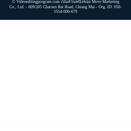
© Videoeditingprogram.com เป็นส่วนหนึ่งของ Move Marketing
Co., Ltd. - 609/205 Charoen Rat Road, Chiang Mai - Org. ID: 050-
5554-000-679