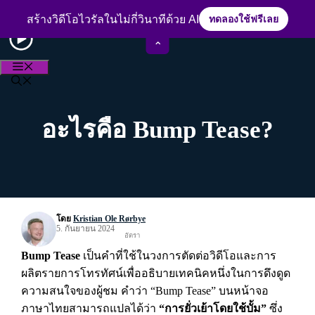
Skip
ประสบการณ์กว่า 15 ปีในวงการตัดต่อวิดีโอ
to
สร้างวิดีโอไวรัลในไม่กี่วินาทีด้วย AI
ทดลองใช้ฟรีเลย
content
⌃
MENU
อะไรคือ Bump Tease?
โดย
Kristian Ole Rørbye
5. กันยายน 2024
อัตรา
Bump Tease
เป็นคำที่ใช้ในวงการตัดต่อวิดีโอและการ
ผลิตรายการโทรทัศน์เพื่ออธิบายเทคนิคหนึ่งในการดึงดูด
ความสนใจของผู้ชม คำว่า “Bump Tease” บนหน้าจอ
ภาษาไทยสามารถแปลได้ว่า
“การยั่วเย้าโดยใช้บั้ม”
ซึ่ง