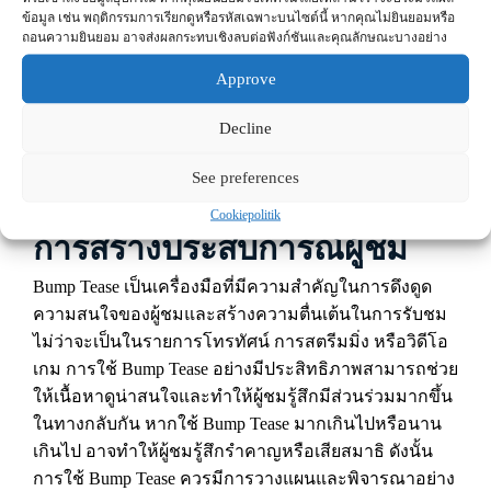
ข้อมูล เช่น พฤติกรรมการเรียกดูหรือรหัสเฉพาะบนไซต์นี้ หากคุณไม่ยินยอมหรือ
การใช้ข้อความที่กระชับ
: ข้อความที่ใช้ใน Bump Tease
ถอนความยินยอม อาจส่งผลกระทบเชิงลบต่อฟังก์ชันและคุณลักษณะบางอย่าง
ควรเป็นข้อความที่กระชับและชัดเจน ไม่ควรยาวหรือซับ
ซ้อน เพื่อไม่ให้ผู้ชมเสียสมาธิ
Approve
การทดลองและปรับปรุง
: การทดลองใช้ Bump Tease ใน
Decline
รูปแบบต่างๆ และการปรับปรุงตามผลตอบรับจากผู้ชมจะ
ช่วยให้เข้าใจว่าสิ่งใดที่มีประสิทธิภาพมากที่สุด
See preferences
บทบาทของ Bump Tease ใน
Cookiepolitik
การสร้างประสบการณ์ผู้ชม
Bump Tease เป็นเครื่องมือที่มีความสำคัญในการดึงดูด
ความสนใจของผู้ชมและสร้างความตื่นเต้นในการรับชม
ไม่ว่าจะเป็นในรายการโทรทัศน์ การสตรีมมิ่ง หรือวิดีโอ
เกม การใช้ Bump Tease อย่างมีประสิทธิภาพสามารถช่วย
ให้เนื้อหาดูน่าสนใจและทำให้ผู้ชมรู้สึกมีส่วนร่วมมากขึ้น
ในทางกลับกัน หากใช้ Bump Tease มากเกินไปหรือนาน
เกินไป อาจทำให้ผู้ชมรู้สึกรำคาญหรือเสียสมาธิ ดังนั้น
การใช้ Bump Tease ควรมีการวางแผนและพิจารณาอย่าง