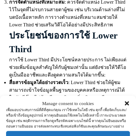
การจัดตำแหน่งที่เหมาะสม
: ควรจัดตำแหน่ง Lower Third
ไว้ในจุดที่ไม่รบกวนสายตาผู้ชม เช่น บริเวณด้านล่างที่ไม่
บดบังเนื้อหาหลัก การวางตำแหน่งที่เหมาะสมช่วยให้
Lower Third ช่วยเสริมวิดีโอได้อย่างมีประสิทธิภาพ
ประโยชน์ของการใช้ Lower
Third
การใช้ Lower Third มีประโยชน์หลายประการ ไม่เพียงแต่
ช่วยเพิ่มข้อมูลสำคัญให้กับผู้ชมเท่านั้น แต่ยังช่วยให้วิดีโอ
ดูเป็นมืออาชีพและดึงดูดความสนใจได้มากขึ้น:
สื่อสารข้อมูลได้อย่างรวดเร็ว
: Lower Third ช่วยให้ผู้ชม
สามารถเข้าใจข้อมูลพื้นฐานของบุคคลหรือเหตุการณ์ได้
ในทันที โดยไม่ต้องมีการอธิบายเพิ่มเติมจากเสียงพูด
Manage consent to cookies
สร้างความน่าเชื่อถือ
: วิดีโอที่มีการใช้ Lower Third ใน
เพื่อมอบประสบการณ์ที่ดีที่สุดแก่คุณ เราใช้เทคโนโลยี เช่น คุกกี้ เพื่อจัดเก็บและ/
การแสดงข้อมูลเกี่ยวกับบุคคลหรือเนื้อหา ช่วยเพิ่มความ
หรือเข้าถึงข้อมูลอุปกรณ์ หากคุณยินยอมใช้เทคโนโลยีเหล่านี้ เราจะประมวลผล
น่าเชื่อถือให้กับวิดีโอ เพราะผู้ชมจะได้รับข้อมูลที่ชัดเจน
ข้อมูล เช่น พฤติกรรมการเรียกดูหรือรหัสเฉพาะบนไซต์นี้ หากคุณไม่ยินยอมหรือ
ถอนความยินยอม อาจส่งผลกระทบเชิงลบต่อฟังก์ชันและคุณลักษณะบางอย่าง
และเป็นระบบ
เสริมสร้างเอกลักษณ์ของวิดีโอ
: การออกแบบ Lower