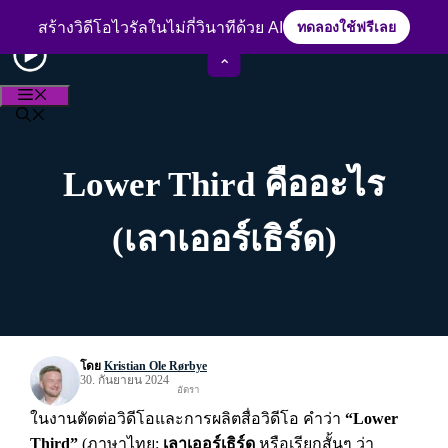
Skip
ประสบการณ์กว่า 15 ปีในวงการตัดต่อวิดีโอ
to
สร้างวิดีโอไวรัลในไม่กี่วินาทีด้วย AI
ทดลองใช้ฟรีเลย
content
⌃
MENU
Lower Third คืออะไร
(เลาเออร์เธิร์ด)
โดย
Kristian Ole Rørbye
30. กันยายน 2024
อัตรา
ในงานตัดต่อวิดีโอและการผลิตสื่อวิดีโอ คำว่า
“Lower
Third”
(ภาษาไทย:
เลาเออร์เธิร์ด
หรือเรียกสั้นๆ ว่า