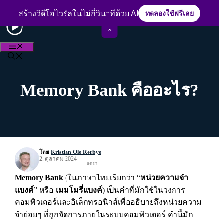
Skip
ประสบการณ์กว่า 15 ปีในวงการตัดต่อวิดีโอ
to
สร้างวิดีโอไวรัลในไม่กี่วินาทีด้วย AI
ทดลองใช้ฟรีเลย
content
⌃
MENU
Memory Bank คืออะไร?
โดย
Kristian Ole Rørbye
2. ตุลาคม 2024
อัตรา
Memory Bank
(ในภาษาไทยเรียกว่า “
หน่วยความจำ
แบงค์
” หรือ
เมมโมรี่แบงค์
) เป็นคำที่มักใช้ในวงการ
คอมพิวเตอร์และอิเล็กทรอนิกส์เพื่ออธิบายถึงหน่วยความ
จำย่อยๆ ที่ถูกจัดการภายในระบบคอมพิวเตอร์ คำนี้มัก