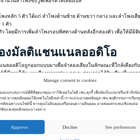
จำนวนลำโพงซับวูฟเฟอร์ที่ให้เสียงเบส
งหลัก 5 ตัว ได้แก่ ลำโพงด้านซ้าย ด้านขวา กลาง และลำโพงเสี
 1 ตัว
ัว โดยมีการเพิ่มลำโพงรอบทิศทางด้านหลังอีกสองตัว เพื่อให้มีมิต
งมัลติแชนแนลออดิโอ
ออดิโอถูกออกแบบมาเพื่อจำลองเสียงในลักษณะที่ใกล้เคียงกับกา
ตร์ที่มีการใช้ระบบเสียงหลายช่อง คุณจะสามารถได้ยินเสียงที่มาจา
Manage consent to cookies
นหลังไปด้านหน้า เสียงเครื่องบินที่บินอยู่เหนือศีรษะ หรือแม้แต่เส
หมือนอยู่ในสถานการณ์ที่เกิดขึ้นจริงมากขึ้น
่อมอบประสบการณ์ที่ดีที่สุดแก่คุณ เราใช้เทคโนโลยี เช่น คุกกี้ เพื่อจัดเก็บและ/หรือเข้าถึงข้อ
สมเสียง (Audio Mixing) ที่ดี เพื่อจัดการและแยกสัญญาณเสียงต่
กรณ์ หากคุณยินยอมใช้เทคโนโลยีเหล่านี้ เราจะประมวลผลข้อมูล เช่น พฤติกรรมการเรียกด
่มีการจัดวางลำโพงไว้อย่างเหมาะสม เพื่อให้ผู้ฟังได้รับประสบการณ์
อรหัสเฉพาะบนไซต์นี้ หากคุณไม่ยินยอมหรือถอนความยินยอม อาจส่งผลกระทบเชิงลบต่อ
ก์ชันและคุณลักษณะบางอย่าง
ละรูปแบบต่างๆ ของมัลติแ
Approve
Decline
See preferences