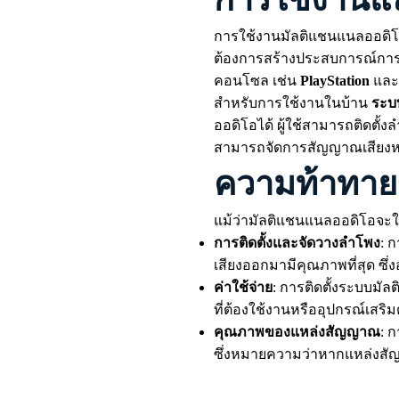
การใช้งานมัลติแชนแนลออดิโ
ต้องการสร้างประสบการณ์การรั
คอนโซล เช่น
PlayStation
แล
สำหรับการใช้งานในบ้าน
ระบ
ออดิโอได้ ผู้ใช้สามารถติดตั้งล
สามารถจัดการสัญญาณเสียงหล
ความท้าทาย
แม้ว่ามัลติแชนแนลออดิโอจะให้ป
การติดตั้งและจัดวางลำโพง
: 
เสียงออกมามีคุณภาพที่สุด ซึ่
ค่าใช้จ่าย
: การติดตั้งระบบมัล
ที่ต้องใช้งานหรืออุปกรณ์เสริม
คุณภาพของแหล่งสัญญาณ
: 
ซึ่งหมายความว่าหากแหล่งสัญ