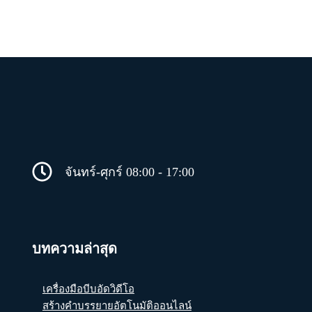
จันทร์-ศุกร์ 08:00 - 17:00
บทความล่าสุด
เครื่องมือบีบอัดวิดีโอ
สร้างคำบรรยายอัตโนมัติออนไลน์