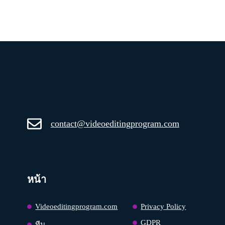
contact@videoeditingprogram.com
หน้า
Videoeditingprogram.com
Privacy Policy
GDPR
ทีม