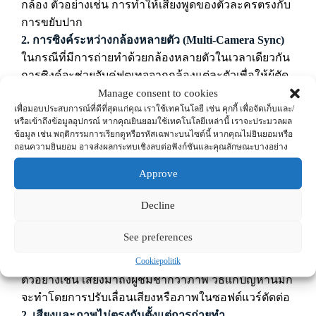
กล้อง ตัวอย่างเช่น การทำให้เสียงพูดของตัวละครตรงกับ
การขยับปาก
2.
การซิงค์ระหว่างกล้องหลายตัว (Multi-Camera Sync)
ในกรณีที่มีการถ่ายทำด้วยกล้องหลายตัวในเวลาเดียวกัน
การซิงค์จะช่วยจับคู่ฟุตเทจจากกล้องแต่ละตัวเพื่อให้ผู้ตัด
ต่อสามารถสลับมุมกล้องได้อย่างลื่นไหล
Manage consent to cookies
เพื่อมอบประสบการณ์ที่ดีที่สุดแก่คุณ เราใช้เทคโนโลยี เช่น คุกกี้ เพื่อจัดเก็บและ/
3.
การซิงค์เสียงในระบบไลฟ์ (Live Sync)
หรือเข้าถึงข้อมูลอุปกรณ์ หากคุณยินยอมใช้เทคโนโลยีเหล่านี้ เราจะประมวลผล
ในงานแสดงสดหรือการสตรีม การซิงค์เสียงแบบเรียล
ข้อมูล เช่น พฤติกรรมการเรียกดูหรือรหัสเฉพาะบนไซต์นี้ หากคุณไม่ยินยอมหรือ
ไทม์เป็นสิ่งสำคัญมากเพื่อให้เสียงจากไมโครโฟน เครื่อง
ถอนความยินยอม อาจส่งผลกระทบเชิงลบต่อฟังก์ชันและคุณลักษณะบางอย่าง
ดนตรี และภาพที่บันทึกสดตรงกัน
Approve
ปัญหาที่อาจเกิดขึ้นและการ
Decline
แก้ไข
See preferences
1.
การดีเลย์ (Delay)
Cookiepolitik
การดีเลย์เกิดขึ้นเมื่อเสียงและภาพมีความคลาดเคลื่อนกัน
ตัวอย่างเช่น เสียงมาถึงผู้ชมช้ากว่าภาพ วิธีแก้ปัญหานี้มัก
จะทำโดยการปรับเลื่อนเสียงหรือภาพในซอฟต์แวร์ตัดต่อ
2.
เสียงและภาพไม่ตรงกันตั้งแต่การถ่ายทำ