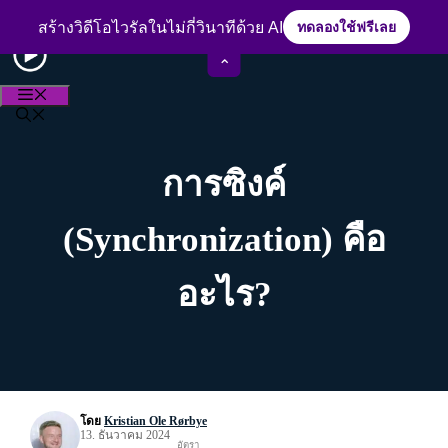
Skip
ประสบการณ์กว่า 15 ปีในวงการตัดต่อวิดีโอ
to
สร้างวิดีโอไวรัลในไม่กี่วินาทีด้วย AI
ทดลองใช้ฟรีเลย
content
⌃
MENU
การซิงค์
(Synchronization) คือ
อะไร?
โดย
Kristian Ole Rørbye
13. ธันวาคม 2024
อัตรา